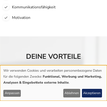
Kommunikationsfähigkeit
Motivation
DEINE VORTEILE
Neben dem besten Team der Welt, erwarten dich diverse
Wir verwenden Cookies und verarbeiten personenbezogene Daten
Vorteile, Vergünstigungen und vieles mehr!
VERWENDUNG
für die folgenden Zwecke:
Funktional, Werbung und Marketing,
VON
Analysen & Eingebettete externe Inhalte
.
PERSONENBEZOGENEN
Anpassen
Ablehnen
Akzeptieren
KONTAKT
ANFAHRT
TERMIN
ÖFFNUNGSZEITEN
DATEN