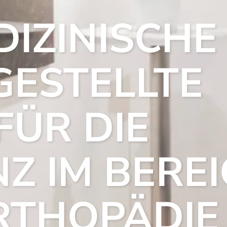
IZINISCHE
ESTELLTE
FÜR DIE
Z IM BERE
RTHOPÄDIE