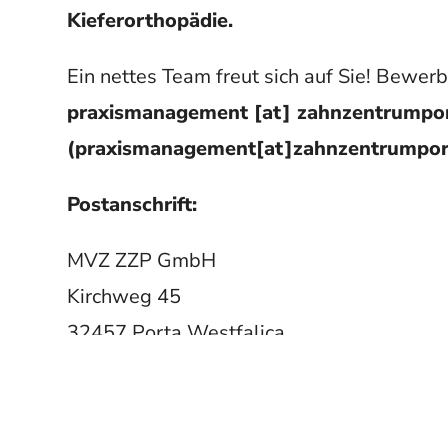
Kieferorthopädie.
Ein nettes Team freut sich auf Sie! Bewerb
praxismanagement
[at]
zahnzentrumpor
(praxismanagement[at]zahnzentrumpor
Postanschrift:
MVZ ZZP GmbH
Kirchweg 45
32457 Porta Westfalica
Telefon:
0571-70338