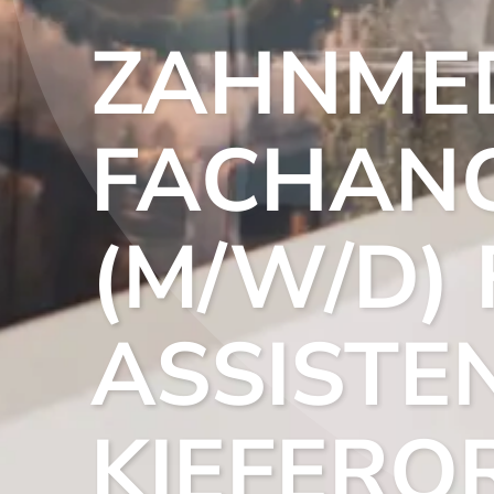
ZAHNMED
FACHANG
(M/W/D) 
ASSISTEN
KIEFERO